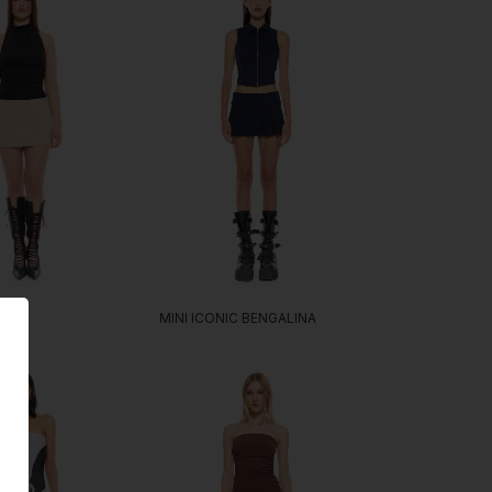
MINI ICONIC BENGALINA
A