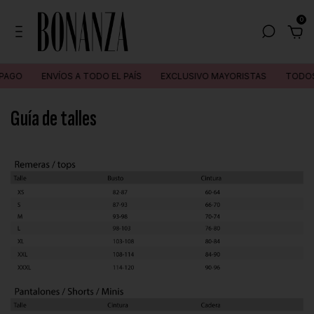
0
PAGO
ENVÍOS A TODO EL PAÍS
EXCLUSIVO MAYORISTAS
TODOS
Guía de talles