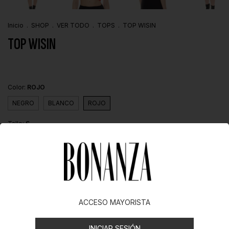
Inicio
.
SHOP
.
VER TODO
.
TOPS
.
TOP WISIN
TOP WISIN
Color:
ROJO
NEGRO
BLANCO
ROJO
Talle:
S
S
M
L
XL
XXL
XXXL
ACCESO MAYORISTA
Descripción
INICIAR SESIÓN