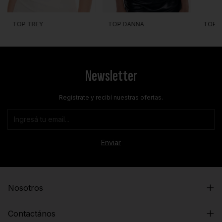
TOP DANNA
TOP TREY
TOP 
Newsletter
Registrate y recibí nuestras ofertas.
Nosotros
Contactános