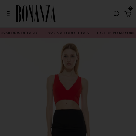
0
 MEDIOS DE PAGO
ENVÍOS A TODO EL PAÍS
EXCLUSIVO MAYORIST