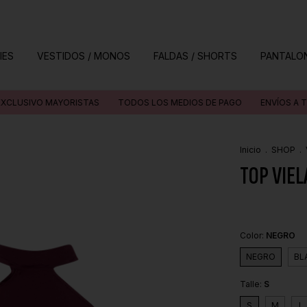
IES
VESTIDOS / MONOS
FALDAS / SHORTS
PANTALO
MAYORISTAS
TODOS LOS MEDIOS DE PAGO
ENVÍOS A TODO EL PAÍ
Inicio
.
SHOP
.
TOP VIEL
Color:
NEGRO
NEGRO
BL
Talle:
S
S
M
L