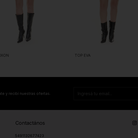
IXON
TOP EVA
te y recibí nuestras ofertas.
Contactános
5491132677423