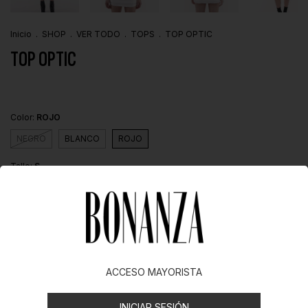
Inicio
.
SHOP
.
VER TODO
.
TOPS
.
TOP OPTIC
TOP OPTIC
Color:
ROJO
NEGRO
BLANCO
ROJO
Talle:
S
S
M
L
XL
XXL
XXXL
ACCESO MAYORISTA
Descripción
INICIAR SESIÓN