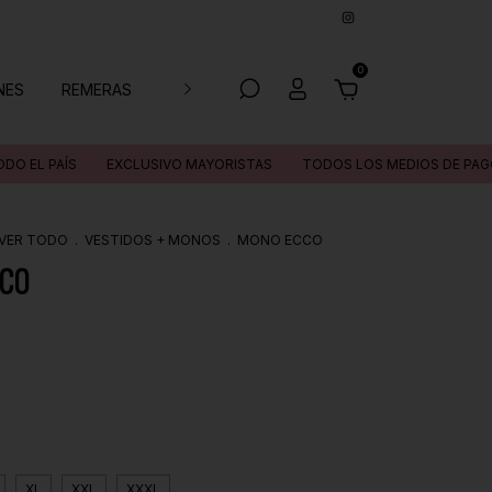
0
NES
REMERAS
ABRIGOS
EXCLUSIVO MAYORISTAS
TODOS LOS MEDIOS DE PAGO
ENVÍO
VER TODO
.
VESTIDOS + MONOS
.
MONO ECCO
CO
XL
XXL
XXXL